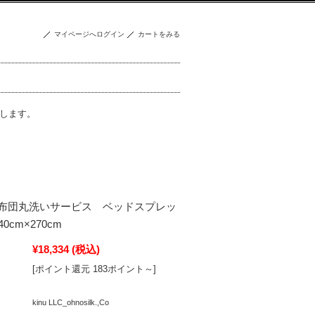
マイページへログイン
カートをみる
致します。
布団丸洗いサービス ベッドスプレッ
0cm×270cm
¥18,334
(税込)
[ポイント還元 183ポイント～]
kinu LLC_ohnosilk.,Co