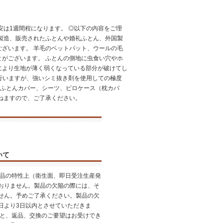
安は1週間程になります。 ◎以下の内容をご理
製造、販売されたふとんや婚礼ふとん、外国製
ざいます。 羊毛のベットパット、ウールの毛
がございます。 ふとんの側地に虫食い穴やホ
により生地が薄く弱くなっている部分が破けてし
は行いますが、強いシミ抜き剤を使用しての極度
、ふとんカバー、シーツ、ピロケース（枕カバ
ねますので、ご了承ください。
いて
品の特性上（衛生面、即日受注生産発
おりません。製品の欠陥の際には、そ
せん。予めご了承ください。製品の欠
日より3日以内とさせていただきま
すと、返品、交換のご要望はお受けでき