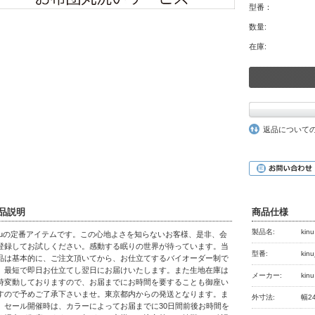
型番：
数量:
在庫:
返品について
品説明
商品仕様
製品名:
ki
inuの定番アイテムです。この心地よさを知らないお客様、是非、会
登録してお試しください。感動する眠りの世界が待っています。当
型番:
kin
品は基本的に、ご注文頂いてから、お仕立てするバイオーダー制で
。最短で即日お仕立てし翌日にお届けいたします。また生地在庫は
メーカー:
kin
時変動しておりますので、お届までにお時間を要することも御座い
すので予めご了承下さいませ。東京都内からの発送となります。ま
外寸法:
幅2
、セール開催時は、カラーによってお届までに30日間前後お時間を