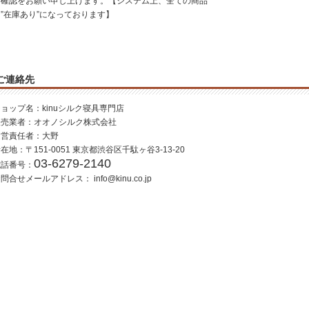
ご確認をお願い申し上げます。【システム上、全ての商品
”在庫あり”になっております】
ご連絡先
ョップ名：kinuシルク寝具専門店
販売業者：オオノシルク株式会社
運営責任者：大野
在地：〒151-0051 東京都渋谷区千駄ヶ谷3-13-20
03-6279-2140
電話番号：
お問合せメールアドレス：
info@kinu.co.jp