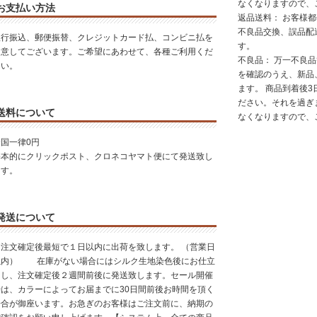
なくなりますので、
お支払い方法
返品送料： お客様
不良品交換、誤品配
銀行振込、郵便振替、クレジットカード払、コンビニ払を
す。
用意してございます。ご希望にあわせて、各種ご利用くだ
不良品： 万一不良
さい。
を確認のうえ、新品
ます。 商品到着後
ださい。それを過ぎ
送料について
なくなりますので、
全国一律0円
基本的にクリックポスト、クロネコヤマト便にて発送致し
ます。
発送について
注文確定後最短で１日以内に出荷を致します。 （営業日
以内） 在庫がない場合にはシルク生地染色後にお仕立
てし、注文確定後２週間前後に発送致します。セール開催
時は、カラーによってお届までに30日間前後お時間を頂く
場合が御座います。お急ぎのお客様はご注文前に、納期の