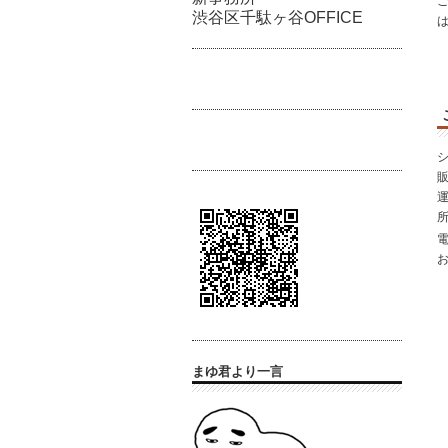
渋谷区千駄ヶ谷OFFICE
は
シ
所
まゆ君より一言