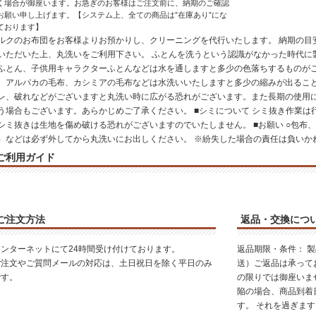
く場合が御座います。お急ぎのお客様はご注文前に、納期のご確認
お願い申し上げます。【システム上、全ての商品は”在庫あり”にな
ております】
ルクのお布団をお客様よりお預かりし、クリーニングを代行いたします。 納期の目
いただいた上、丸洗いをご利用下さい。 ふとんを洗うという認識がなかった時代に
ふとん、子供用キャラクターふとんなどは水を通しますと多少の色落ちするものがご
、アルパカの毛布、カシミアの毛布などは水洗いいたしますと多少の縮みが出ること
レ、破れなどがございますと丸洗い時に広がる恐れがございます。また長期の使用
う場合もございます。あらかじめご了承ください。 ■シミについて シミ抜き作業
シミ抜きは生地を傷め破ける恐れがございますのでいたしません。 ■お願い ○包布
）などは必ず外してから丸洗いにお出しください。 ※紛失した場合の責任は負いか
ご利用ガイド
ご注文方法
返品・交換につ
インターネットにて24時間受け付けております。
返品期限・条件：
製
ご注文やご質問メールの対応は、土日祝日を除く平日のみ
送）ご返品は承って
です。
の限りでは御座いま
陥の場合、
商品到着
す。 それを過ぎま