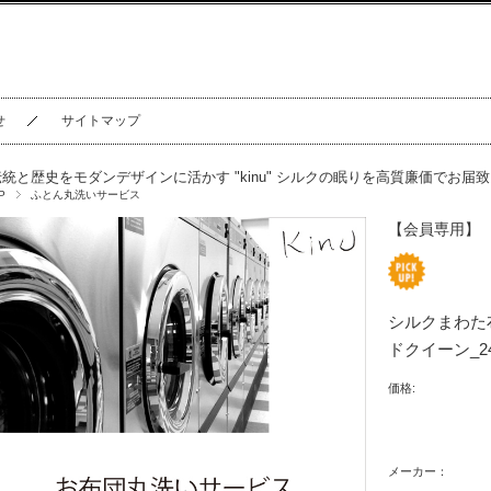
せ
サイトマップ
伝統と歴史をモダンデザインに活かす "kinu" シルクの眠りを高質廉価でお届
P
ふとん丸洗いサービス
【会員専用】
シルクまわた
ドクイーン_24
価格:
メーカー：