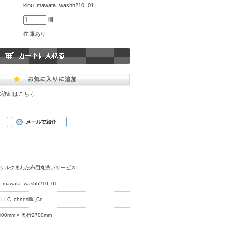
kinu_mawata_washh210_01
個
在庫あり
の詳細はこちら
nuシルクまわた布団丸洗いサービス
u_mawata_washh210_01
u LLC_ohnosilk.,Co
400mm × 奥行2700mm