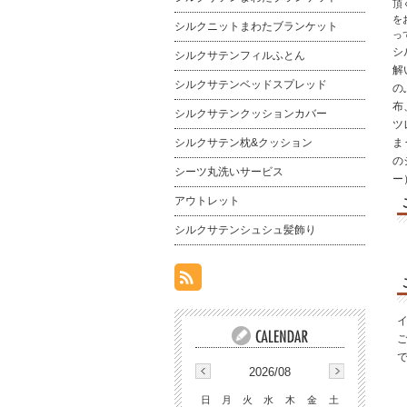
頂
を
シルクニットまわたブランケット
っ
シ
シルクサテンフィルふとん
解
シルクサテンベッドスプレッド
の
布
シルクサテンクッションカバー
ツ
シルクサテン枕&クッション
ま
の
シーツ丸洗いサービス
ー
アウトレット
シルクサテンシュシュ髪飾り
2026/08
日
月
火
水
木
金
土