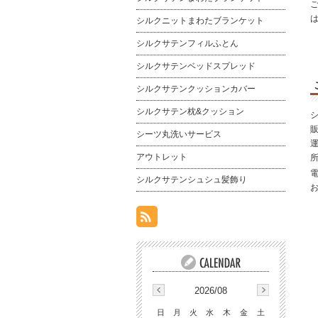
は
シルクニットまわたブランケット
シルクサテンフィルふとん
シルクサテンベッドスプレッド
シルクサテンクッションカバー
シルクサテン枕&クッション
シ
シーツ丸洗いサービス
アウトレット
所
シルクサテンシュシュ髪飾り
2026/08
日
月
火
水
木
金
土