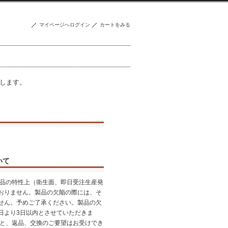
マイページへログイン
カートをみる
致します。
いて
品の特性上（衛生面、即日受注生産発
おりません。製品の欠陥の際には、そ
せん。予めご了承ください。製品の欠
日より3日以内とさせていただきま
すと、返品、交換のご要望はお受けでき