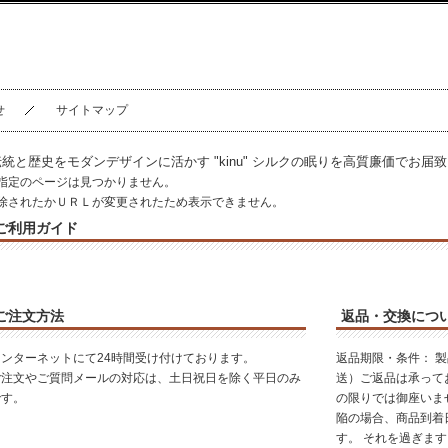
せ
サイトマップ
伝統と歴史をモダンデザインに活かす "kinu" シルクの眠りを高質廉価でお届
指定のページは見つかりません。
除されたかＵＲＬが変更されたため表示できません。
ご利用ガイド
ご注文方法
返品・交換につ
インターネットにて24時間受け付けております。
返品期限・条件：
製
ご注文やご質問メールの対応は、土日祝日を除く平日のみ
送）ご返品は承って
です。
の限りでは御座いま
陥の場合、
商品到着
す。 それを過ぎま