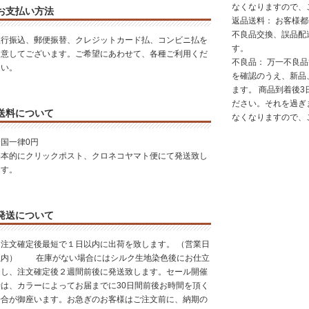
なくなりますので、
お支払い方法
返品送料： お客様
不良品交換、誤品配
銀行振込、郵便振替、クレジットカード払、コンビニ払を
す。
用意してございます。ご希望にあわせて、各種ご利用くだ
不良品： 万一不良
さい。
を確認のうえ、新品
ます。 商品到着後
ださい。それを過ぎ
送料について
なくなりますので、
全国一律0円
基本的にクリックポスト、クロネコヤマト便にて発送致し
ます。
発送について
注文確定後最短で１日以内に出荷を致します。 （営業日
以内） 在庫がない場合にはシルク生地染色後にお仕立
てし、注文確定後２週間前後に発送致します。セール開催
時は、カラーによってお届までに30日間前後お時間を頂く
場合が御座います。お急ぎのお客様はご注文前に、納期の