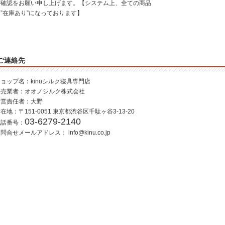
ご確認をお願い申し上げます。【システム上、全ての商品
”在庫あり”になっております】
ご連絡先
ョップ名：kinuシルク寝具専門店
販売業者：オオノシルク株式会社
運営責任者：大野
在地：〒151-0051 東京都渋谷区千駄ヶ谷3-13-20
03-6279-2140
電話番号：
お問合せメールアドレス：
info@kinu.co.jp