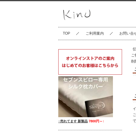
TOP
ご利用案内
お問い合
ご
削
↑売れてます 新製品
7800円～
↑