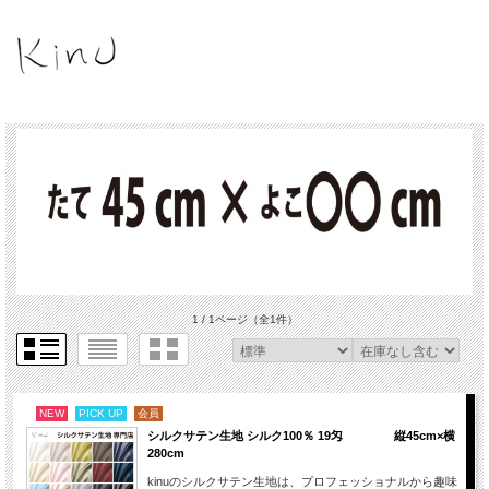
1 / 1ページ
（全1件）
NEW
PICK UP
会員
シルクサテン生地 シルク100％ 19匁 縦45cm×横
280cm
kinuのシルクサテン生地は、プロフェッショナルから趣味